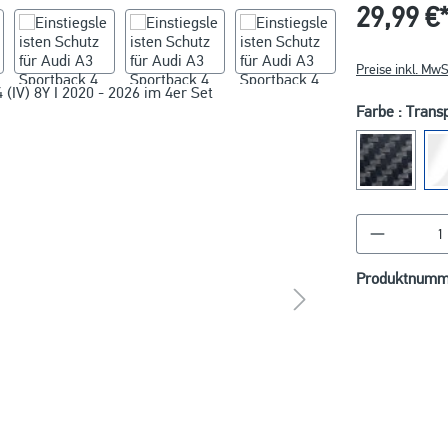
29,99 €
Preise inkl. MwS
Farbe : Trans
Produkt A
Produktnumm