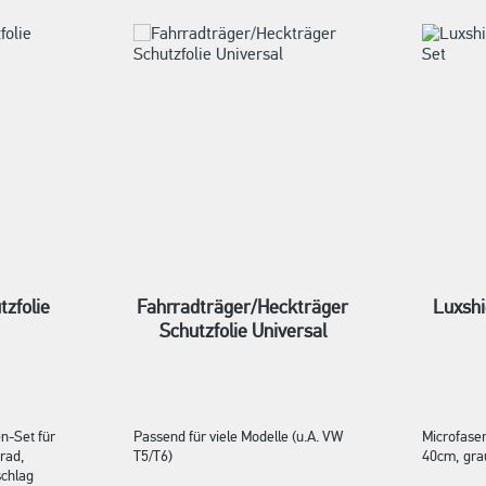
zfolie
Fahrradträger/Heckträger
Luxshi
Schutzfolie Universal
n-Set für
Passend für viele Modelle (u.A. VW
Microfaser
rad,
T5/T6)
40cm, gra
schlag