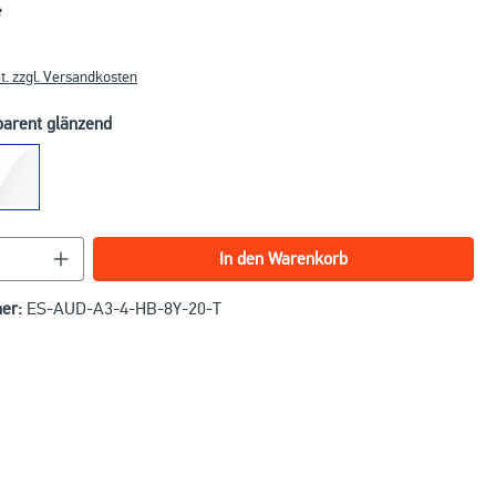
*
t. zzgl. Versandkosten
parent glänzend
nzahl: Gib den gewünschten Wert ein oder benu
In den Warenkorb
er:
ES-AUD-A3-4-HB-8Y-20-T