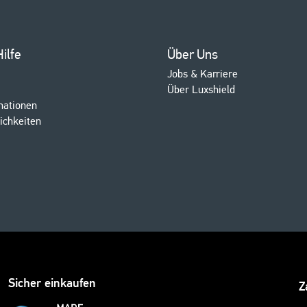
ilfe
Über Uns
Jobs & Karriere
Über Luxshield
mationen
ichkeiten
Sicher einkaufen
Z