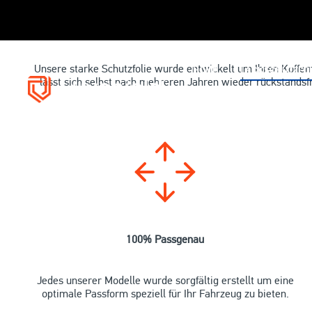
Unsere starke Schutzfolie wurde entwickelt um Ihren Koffe
HOME
LACKSCHUTZFOL
lässt sich selbst nach mehreren Jahren wieder rückstandsfr
ZUBEHÖR
100% Passgenau
Jedes unserer Modelle wurde sorgfältig erstellt um eine
optimale Passform speziell für Ihr Fahrzeug zu bieten.