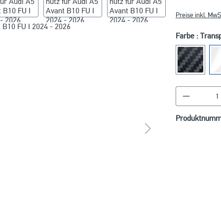
Preise inkl. MwS
Farbe : Trans
Produkt A
Produktnumm