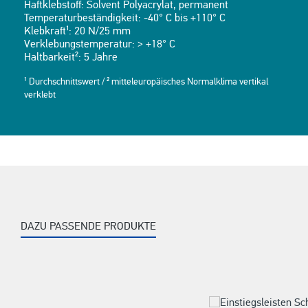
Haftklebstoff: Solvent Polyacrylat, permanent
Temperaturbeständigkeit: -40° C bis +110° C
Klebkraft¹: 20 N/25 mm
Verklebungstemperatur: > +18° C
Haltbarkeit²: 5 Jahre
¹ Durchschnittswert / ² mitteleuropäisches Normalklima vertikal
verklebt
DAZU PASSENDE PRODUKTE