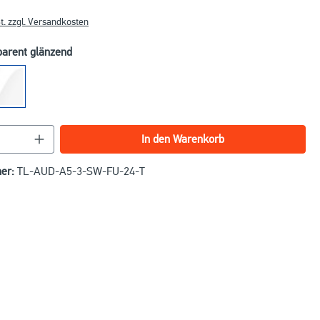
t. zzgl. Versandkosten
parent glänzend
nzahl: Gib den gewünschten Wert ein oder benu
In den Warenkorb
er:
TL-AUD-A5-3-SW-FU-24-T