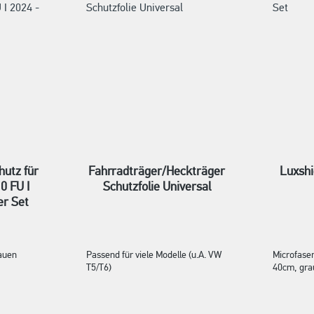
hutz für
Fahrradträger/Heckträger
Luxshi
0 FU I
Schutzfolie Universal
er Set
auen
Passend für viele Modelle (u.A. VW
Microfaser
T5/T6)
40cm, gra