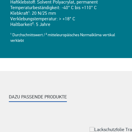
Haftklebstoff: Solvent Polyacrylat, permanent
Temperaturbeständigkeit: -40° C bis +110° C
Klebkraft¹: 20 N/25 mm
Verklebungstemperatur: > +18° C
Haltbarkeit²: 5 Jahre
¹ Durchschnittswert / ² mitteleuropäisches Normalklima vertikal
verklebt
DAZU PASSENDE PRODUKTE