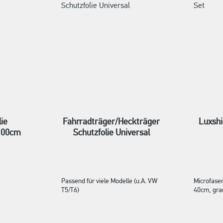
ie
Fahrradträger/Heckträger
Luxshi
100cm
Schutzfolie Universal
Passend für viele Modelle (u.A. VW
Microfaser
T5/T6)
40cm, gra