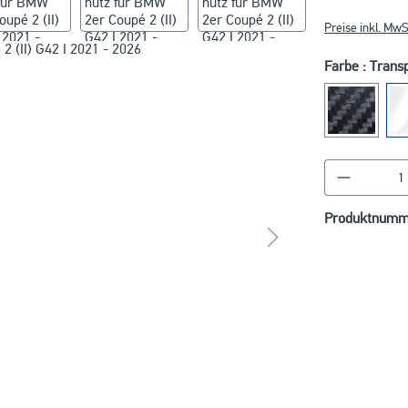
Preise inkl. MwS
Farbe : Trans
Produkt A
Produktnumm