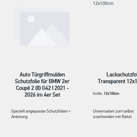
Auto Türgriffmulden
Lackschutzfol
Schutzfolie für BMW 2er
Transparent 12x
Coupé 2 (II) G42 I 2021 -
2026 im 4er Set
Größe:
12x100cm
Speziell angepasste Schutzfolien +
Universalset zum selbst
Anleitung
zuschneiden mit Rakel