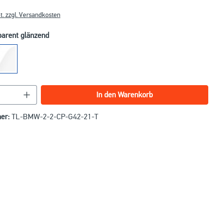
t. zzgl. Versandkosten
parent glänzend
nzahl: Gib den gewünschten Wert ein oder benu
In den Warenkorb
er:
TL-BMW-2-2-CP-G42-21-T