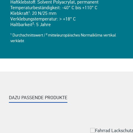
Haftklebstoff: Solvent Polyacrylat, permanent
Temperaturbeständigkeit: -40° C bis +110° C
Klebkraft¹: 20 N/25 mm
Verklebungstemperatur: > +18° C
Haltbarkeit²: 5 Jahre
¹ Durchschnittswert / ² mitteleuropäisches Normalklima vertikal
verklebt
DAZU PASSENDE PRODUKTE