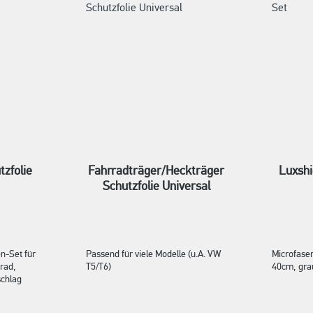
zfolie
Fahrradträger/Heckträger
Luxshi
Schutzfolie Universal
n-Set für
Passend für viele Modelle (u.A. VW
Microfaser
rad,
T5/T6)
40cm, gra
schlag