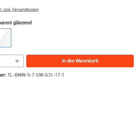
t. zzgl. Versandkosten
parent glänzend
nzahl: Gib den gewünschten Wert ein oder benu
In den Warenkorb
er:
TL-BMW-5-7-SW-G31-17-T