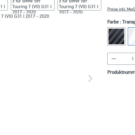
Preise inkl. MwS
Farbe : Trans
Produkt A
Produktnumm