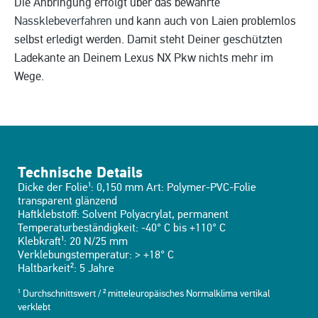
Die Anbringung erfolgt über das bewährte
Nassklebeverfahren
und kann auch von Laien problemlos
selbst erledigt werden. Damit steht Deiner geschützten
Ladekante an Deinem Lexus NX Pkw nichts mehr im
Wege.
Technische Details
Dicke der Folie¹: 0,150 mm Art: Polymer-PVC-Folie
transparent glänzend
Haftklebstoff: Solvent Polyacrylat, permanent
Temperaturbeständigkeit: -40° C bis +110° C
Klebkraft¹: 20 N/25 mm
Verklebungstemperatur: > +18° C
Haltbarkeit²: 5 Jahre
¹ Durchschnittswert / ² mitteleuropäisches Normalklima vertikal
verklebt