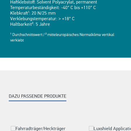
Haftklebstoff: Solvent Polyacrylat, permanent
Temperaturbeständigkeit: -40° C bis +110° C
Klebkraft¹: 20 N/25 mm
Verklebungstemperatur: > +18° C
Haltbarkeit²: 5 Jahre
¹ Durchschnittswert / ² mitteleuropäisches Normalklima vertikal
verklebt
DAZU PASSENDE PRODUKTE