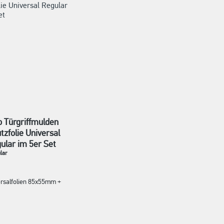
 Türgriffmulden
tzfolie Universal
ular im 5er Set
lar
ersalfolien 85x55mm +