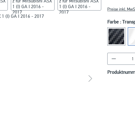
Preise inkl. MwS
Farbe : Trans
Produkt A
Produktnumm