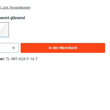
t. zzgl. Versandkosten
parent glänzend
nzahl: Gib den gewünschten Wert ein oder benu
In den Warenkorb
er:
TL-MIT-ASX-F-16-T